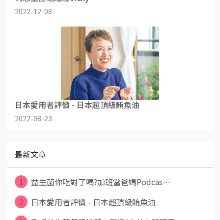
2022-12-08
日本愛用者評價 - 日本超頂級鮪魚油
2022-08-23
最新文章
1
益生菌你吃對了嗎?加班當爸媽Podcas⋯
2
日本愛用者評價 - 日本超頂級鮪魚油