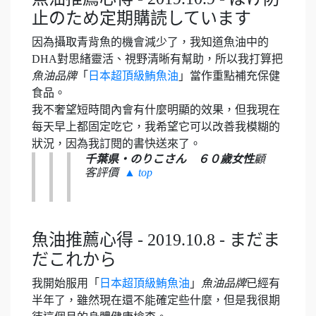
止のため定期購読しています
因為攝取青背魚的機會減少了，我知道魚油中的
DHA對思緒靈活、視野清晰有幫助，所以我打算把
魚油品牌
「
日本超頂級鮪魚油
」當作重點補充保健
食品。
我不奢望短時間內會有什麼明顯的效果，但我現在
每天早上都固定吃它，我希望它可以改善我模糊的
狀況，因為我訂閱的書快送來了。
千葉県・のりこさん ６０歲女性
顧
客評價
▲ top
魚油推薦心得 - 2019.10.8 - まだま
だこれから
我開始服用「
日本超頂級鮪魚油
」
魚油品牌
已經有
半年了，雖然現在還不能確定些什麼，但是我很期