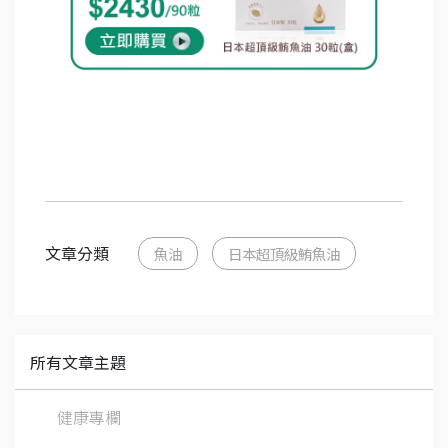
文章分類
魚油
日本超頂級鮪魚油
所有文章主題
健康專欄