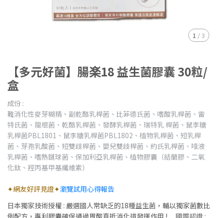
1
/
3
【多元好菌】腸楽18 益生菌膠囊 30粒/
盒
成份 :
難消化性麥芽糊精、副乾酪乳桿菌、比菲德氏菌、嗜酸乳桿菌、雷
特氏菌、龍根菌、乾酪乳桿菌、發酵乳桿菌、瑞特乳 桿菌、鼠李糖
乳桿菌PBL1801、鼠李糖乳桿菌PBL1802、植物乳桿菌、短乳桿
菌、芽孢乳酸菌、短雙歧桿菌、嬰兒雙歧桿菌、約氏乳桿菌、唾液
乳桿菌、嗜熱鏈球菌、保加利亞乳桿菌、植物膠囊（結蘭膠、二氧
化鈦、羥丙基甲基纖維素）
✦網友好評見證✦
瀏覽試用心得報告
日本獨家技術授權 : 嚴選國人常缺乏的18種益生菌，輔以獨家菌數比
例配方，專利膠囊確保通過胃酸直抵消化道發揮作用 ! 國際認證 :