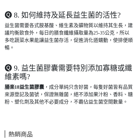
🅠 8. 如何維持及延長益生菌的活性?
益生菌需要各式胺基酸、維生素及礦物質以維持其生長，建
議均衡飲食外，每日的膳食纖維攝取量為25-35公克，所以
多吃蔬菜水果能讓益生菌存活，促進消化道蠕動，使排便順
暢。
🅠 9. 益生菌膠囊需要特別添加寡糖或纖
維素嗎?
腸楽18益生菌膠囊
，成分單純只含好菌，每隻好菌皆有品質
來源登記及菌號，保證無雜菌，絕不添加果汁粉、香料、糖
粉、塑化劑及其他不必要成分，不霸佔益生菌空間數量。
熱銷商品