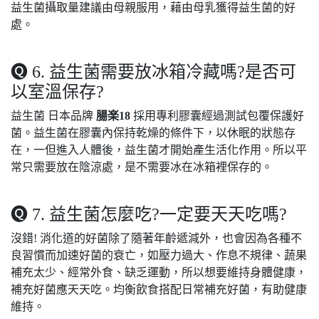
益生菌攝取量建議由母親服用，藉由母乳獲得益生菌的好
處。
🅠 6. 益生菌需要放冰箱冷藏嗎?是否可
以室溫保存?
益生菌 日本品牌
腸楽18
採用專利膠囊經過測試包覆保護好
菌。益生菌在膠囊內保持乾燥的條件下，以休眠的狀態存
在，一但進入人體後，益生菌才開始產生活化作用。所以平
常只需要放在陰涼處，是不需要冰在冰箱裡保存的。
🅠 7. 益生菌怎麼吃?一定要天天吃嗎?
沒錯! 消化道的好菌除了隨著年齡遞減外，也會因為各種不
良習慣而加速好菌的衰亡，如壓力過大、作息不規律、蔬果
補充太少、經常外食、缺乏運動，所以想要維持身體健康，
補充好菌應天天吃。均衡飲食搭配日常補充好菌，有助健康
維持。