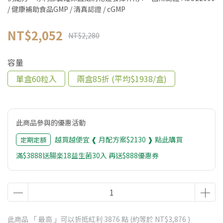
/ 健康補助食品GMP / 清真認證 / cGMP
NT$2,052
NT$2,280
容量
單盒60粒入
兩盒85折 (平均$1938/盒)
此商品參與的優惠活動
越買越便宜 ❰ 月配方案$2130 ❱ 點此購買
定期定額
滿$3888送腸楽18益生菌30入 再送$888優惠券
此商品 「 最高 」可以折抵紅利
3876
點 (約等於
NT$3,876
)