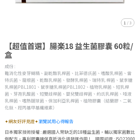
1
/
3
【超值首選】腸楽18 益生菌膠囊 60粒/
盒
成份 :
難消化性麥芽糊精、副乾酪乳桿菌、比菲德氏菌、嗜酸乳桿菌、雷
特氏菌、龍根菌、乾酪乳桿菌、發酵乳桿菌、瑞特乳 桿菌、鼠李糖
乳桿菌PBL1801、鼠李糖乳桿菌PBL1802、植物乳桿菌、短乳桿
菌、芽孢乳酸菌、短雙歧桿菌、嬰兒雙歧桿菌、約氏乳桿菌、唾液
乳桿菌、嗜熱鏈球菌、保加利亞乳桿菌、植物膠囊（結蘭膠、二氧
化鈦、羥丙基甲基纖維素）
✦網友好評見證✦
瀏覽試用心得報告
日本獨家技術授權 : 嚴選國人常缺乏的18種益生菌，輔以獨家菌數比
例配方，專利膠囊確保直抵消化道發揮作用 ! 國際認證 : ISO22000