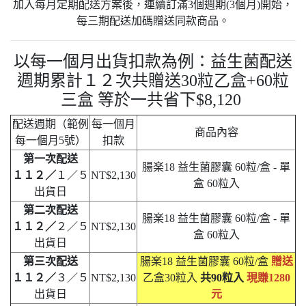
加入每月定期配送方案後，連續訂滿3個週期(3個月)開始，
每三期配送加碼贈送同款商品。
以每一個月出貨扣款為例：益生菌配送
週期累計１２次共贈送30粒乙盒+60粒
三盒
等於一共省下$8,120
配送週期（範例
每一個月
商品內容
每一個月5號）
扣款
第一次配送
腸楽18 益生菌膠囊 60粒/盒 - 單
１１２／
１／５
NT$2,130
盒 60粒入
出貨日
第二次配送
腸楽18 益生菌膠囊 60粒/盒 - 單
１１２／
２／５
NT$2,130
盒 60粒入
出貨日
第三次配送
腸楽18 益生菌膠囊 60粒/盒
贈送
１１２／
３／５
NT$2,130
乙盒30粒入
共90粒入
現賺1280
出貨日
元